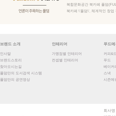
복합문화공간 북카페 풀덤(FULL
북카페 \'풀덤\', 체계적인 창업 
브랜드 소개
인테리어
푸드메
인사말
가맹점별 인테리어
커피&
브랜드스토리
컨셉별 인테리어
푸드
찾아오시는길
베이커
풀덤만의 도서검색 시스템
스낵
풀덤만의 공연영상
시즌메
회사명 